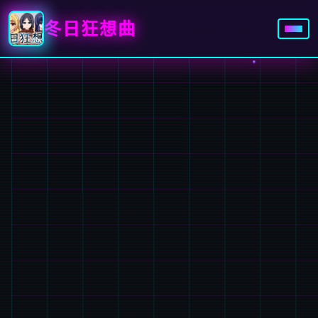
冬日狂想曲