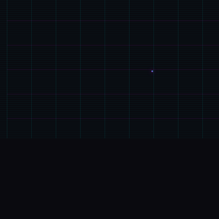
🗄️
玩法介绍
游戏特色