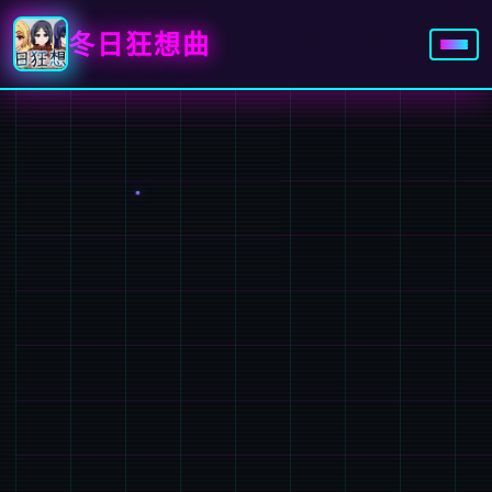
冬日狂想曲