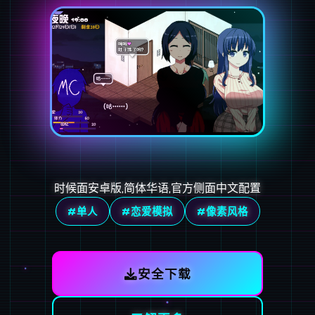
时候面安卓版,简体华语,官方侧面中文配置
#单人
#恋爱模拟
#像素风格
安全下载