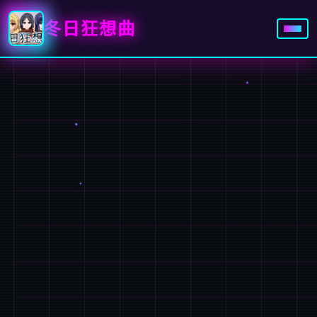
冬日狂想曲