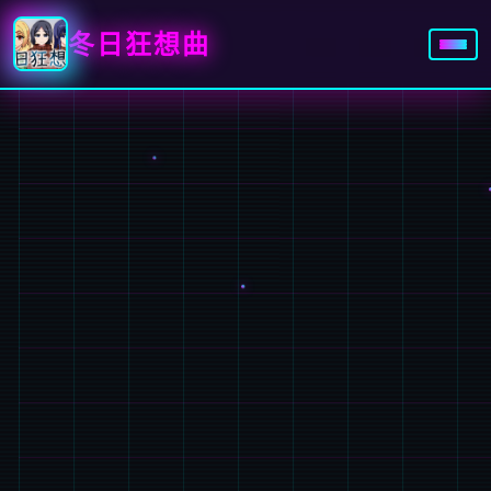
冬日狂想曲