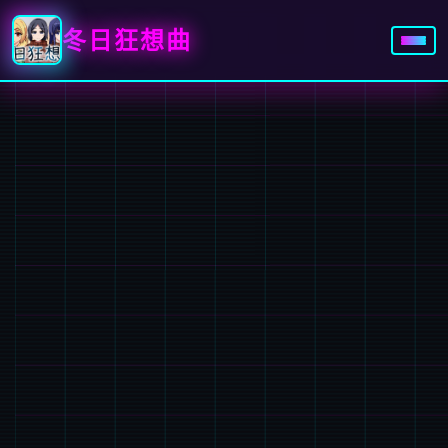
冬日狂想曲