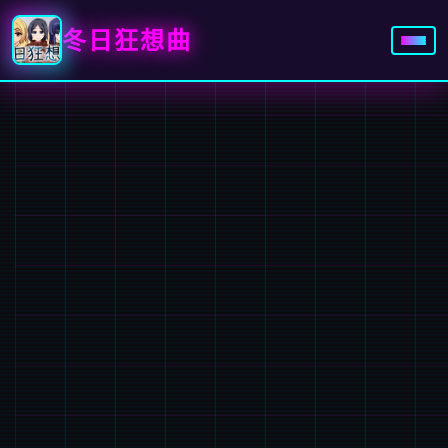
冬日狂想曲