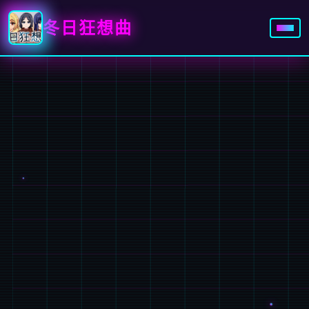
冬日狂想曲