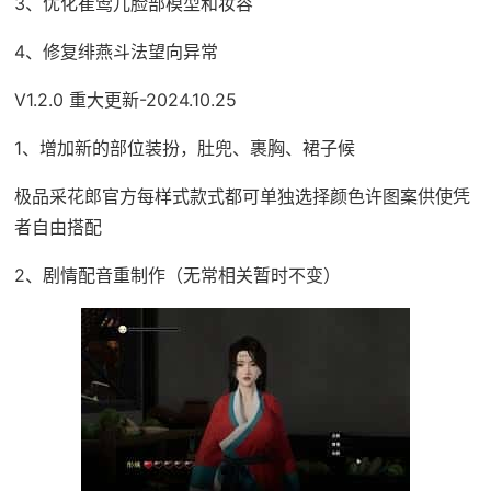
3、优化崔莺儿脸部模型和妆容
4、修复绯燕斗法望向异常
V1.2.0 重大更新-2024.10.25
1、增加新的部位装扮，肚兜、裹胸、裙子候
极品采花郎官方每样式款式都可单独选择颜色许图案供使凭
者自由搭配
2、剧情配音重制作（无常相关暂时不变）