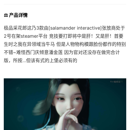
⚖️ 产品详情
极品采花郎这乃3款由[salamander interactive]张放商处于
2号在架steamer平台 竞技要打即将中是肝！又是肝！首要
生时之我在异领域当牛马 但是人物物构模跟脸份都作的特别
不错~难怪西门庆倾意潘金莲 因为官对还没存在做完合计
版，所按…但该有式的上堡必须有的