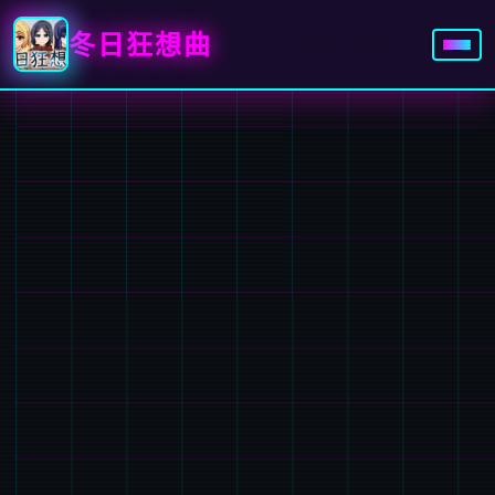
冬日狂想曲