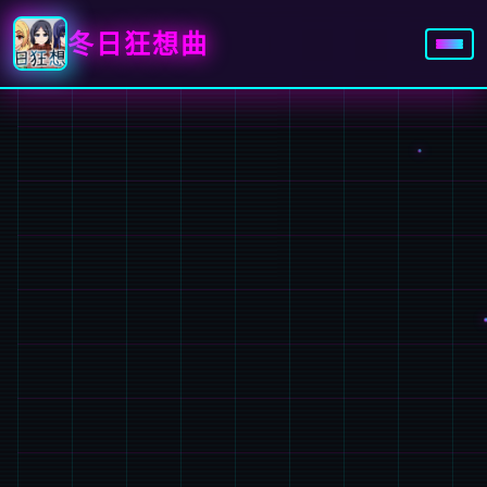
冬日狂想曲